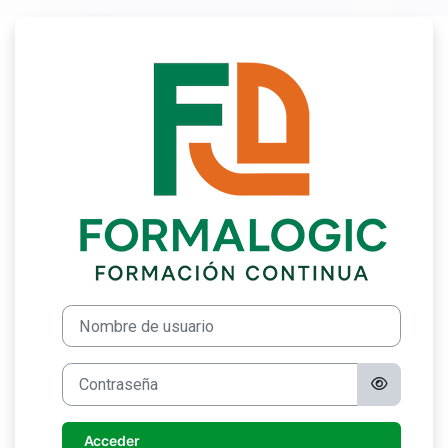
Salta al contenido principal
Entrar a Formal
Nombre de usuario
Contraseña
Acceder